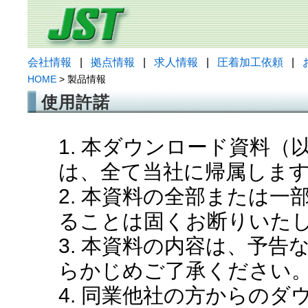
会社情報
|
拠点情報
|
求人情報
|
圧着加工依頼
|
HOME
> 製品情報
使用許諾
1. 本ダウンロード資料
は、全て当社に帰属しま
2. 本資料の全部または
ることは固くお断りいた
3. 本資料の内容は、予
らかじめご了承ください
4. 同業他社の方からの