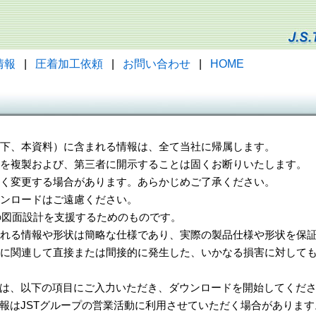
情報
|
圧着加工依頼
|
お問い合わせ
|
HOME
（以下、本資料）に含まれる情報は、全て当社に帰属します。
一部を複製および、第三者に開示することは固くお断りいたします。
告なく変更する場合があります。あらかじめご了承ください。
ウンロードはご遠慮ください。
様の図面設計を支援するためのものです。
れる情報や形状は簡略な仕様であり、実際の製品仕様や形状を保証
に関連して直接または間接的に発生した、いかなる損害に対しても
は、以下の項目にご入力いただき、ダウンロードを開始してくだ
報はJSTグループの営業活動に利用させていただく場合があります