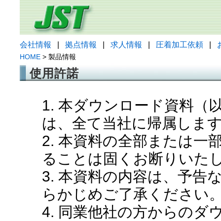
会社情報
|
拠点情報
|
求人情報
|
圧着加工依頼
|
HOME
> 製品情報
使用許諾
1. 本ダウンロード資料
は、全て当社に帰属しま
2. 本資料の全部または
ることは固くお断りいた
3. 本資料の内容は、予
らかじめご了承ください
4. 同業他社の方からの