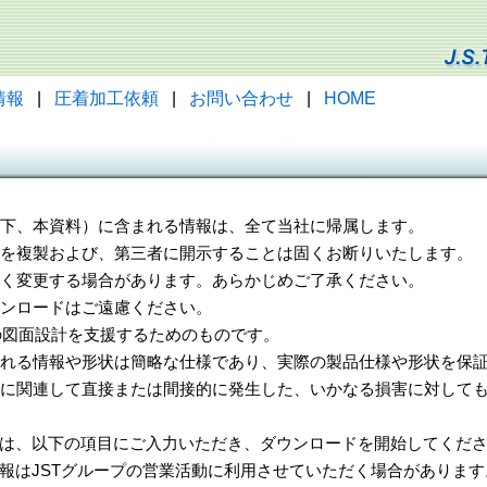
情報
|
圧着加工依頼
|
お問い合わせ
|
HOME
（以下、本資料）に含まれる情報は、全て当社に帰属します。
一部を複製および、第三者に開示することは固くお断りいたします。
告なく変更する場合があります。あらかじめご了承ください。
ウンロードはご遠慮ください。
様の図面設計を支援するためのものです。
れる情報や形状は簡略な仕様であり、実際の製品仕様や形状を保証
に関連して直接または間接的に発生した、いかなる損害に対しても
は、以下の項目にご入力いただき、ダウンロードを開始してくだ
報はJSTグループの営業活動に利用させていただく場合があります