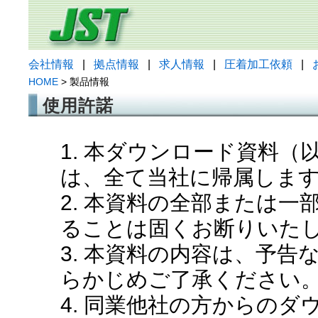
会社情報
|
拠点情報
|
求人情報
|
圧着加工依頼
|
HOME
> 製品情報
使用許諾
1. 本ダウンロード資料
は、全て当社に帰属しま
2. 本資料の全部または
ることは固くお断りいた
3. 本資料の内容は、予
らかじめご了承ください
4. 同業他社の方からの