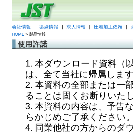
会社情報
|
拠点情報
|
求人情報
|
圧着加工依頼
|
HOME
> 製品情報
使用許諾
1. 本ダウンロード資料
は、全て当社に帰属しま
2. 本資料の全部または
ることは固くお断りいた
3. 本資料の内容は、予
らかじめご了承ください
4. 同業他社の方からの