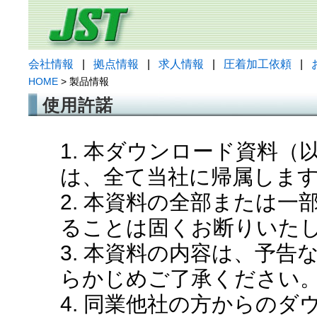
会社情報
|
拠点情報
|
求人情報
|
圧着加工依頼
|
HOME
> 製品情報
使用許諾
1. 本ダウンロード資料
は、全て当社に帰属しま
2. 本資料の全部または
ることは固くお断りいた
3. 本資料の内容は、予
らかじめご了承ください
4. 同業他社の方からの