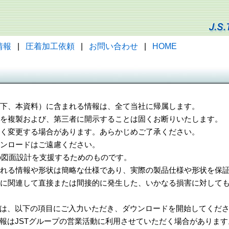
情報
|
圧着加工依頼
|
お問い合わせ
|
HOME
（以下、本資料）に含まれる情報は、全て当社に帰属します。
一部を複製および、第三者に開示することは固くお断りいたします。
告なく変更する場合があります。あらかじめご了承ください。
ウンロードはご遠慮ください。
様の図面設計を支援するためのものです。
れる情報や形状は簡略な仕様であり、実際の製品仕様や形状を保証
に関連して直接または間接的に発生した、いかなる損害に対しても
は、以下の項目にご入力いただき、ダウンロードを開始してくだ
報はJSTグループの営業活動に利用させていただく場合があります