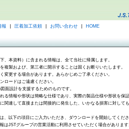
情報
|
圧着加工依頼
|
お問い合わせ
|
HOME
（以下、本資料）に含まれる情報は、全て当社に帰属します。
一部を複製および、第三者に開示することは固くお断りいたします。
告なく変更する場合があります。あらかじめご了承ください。
ウンロードはご遠慮ください。
様の図面設計を支援するためのものです。
れる情報や形状は簡略な仕様であり、実際の製品仕様や形状を保証
に関連して直接または間接的に発生した、いかなる損害に対しても
は、以下の項目にご入力いただき、ダウンロードを開始してくだ
報はJSTグループの営業活動に利用させていただく場合があります