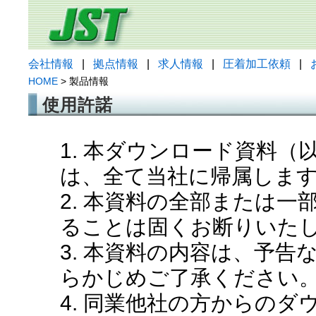
会社情報
|
拠点情報
|
求人情報
|
圧着加工依頼
|
HOME
> 製品情報
使用許諾
1. 本ダウンロード資料
は、全て当社に帰属しま
2. 本資料の全部または
ることは固くお断りいた
3. 本資料の内容は、予
らかじめご了承ください
4. 同業他社の方からの