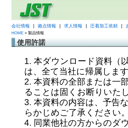
会社情報
|
拠点情報
|
求人情報
|
圧着加工依頼
|
HOME
> 製品情報
使用許諾
1. 本ダウンロード資料
は、全て当社に帰属しま
2. 本資料の全部または
ることは固くお断りいた
3. 本資料の内容は、予
らかじめご了承ください
4. 同業他社の方からの