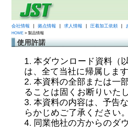
会社情報
|
拠点情報
|
求人情報
|
圧着加工依頼
|
HOME
> 製品情報
使用許諾
1. 本ダウンロード資料
は、全て当社に帰属しま
2. 本資料の全部または
ることは固くお断りいた
3. 本資料の内容は、予
らかじめご了承ください
4. 同業他社の方からの