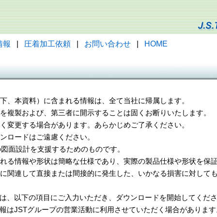
情報
|
圧着加工依頼
|
お問い合わせ
|
HOME
（以下、本資料）に含まれる情報は、全て当社に帰属します。
一部を複製および、第三者に開示することは固くお断りいたします。
告なく変更する場合があります。あらかじめご了承ください。
ウンロードはご遠慮ください。
様の図面設計を支援するためのものです。
れる情報や形状は簡略な仕様であり、実際の製品仕様や形状を保証
に関連して直接または間接的に発生した、いかなる損害に対しても
は、以下の項目にご入力いただき、ダウンロードを開始してくだ
報はJSTグループの営業活動に利用させていただく場合があります