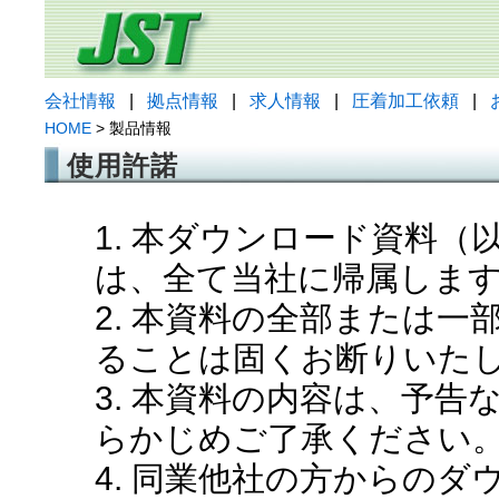
会社情報
|
拠点情報
|
求人情報
|
圧着加工依頼
|
HOME
> 製品情報
使用許諾
1. 本ダウンロード資料
は、全て当社に帰属しま
2. 本資料の全部または
ることは固くお断りいた
3. 本資料の内容は、予
らかじめご了承ください
4. 同業他社の方からの