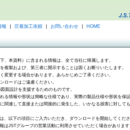
情報
|
圧着加工依頼
|
お問い合わせ
|
HOME
（以下、本資料）に含まれる情報は、全て当社に帰属します。
一部を複製および、第三者に開示することは固くお断りいたします。
告なく変更する場合があります。あらかじめご了承ください。
ウンロードはご遠慮ください。
様の図面設計を支援するためのものです。
れる情報や形状は簡略な仕様であり、実際の製品仕様や形状を保証
に関連して直接または間接的に発生した、いかなる損害に対しても
は、以下の項目にご入力いただき、ダウンロードを開始してくだ
報はJSTグループの営業活動に利用させていただく場合があります