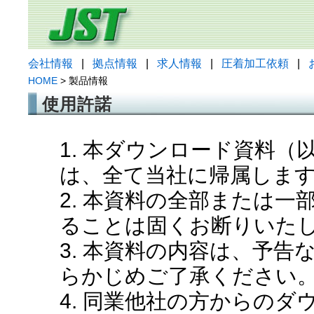
会社情報
|
拠点情報
|
求人情報
|
圧着加工依頼
|
HOME
> 製品情報
使用許諾
1. 本ダウンロード資料
は、全て当社に帰属しま
2. 本資料の全部または
ることは固くお断りいた
3. 本資料の内容は、予
らかじめご了承ください
4. 同業他社の方からの