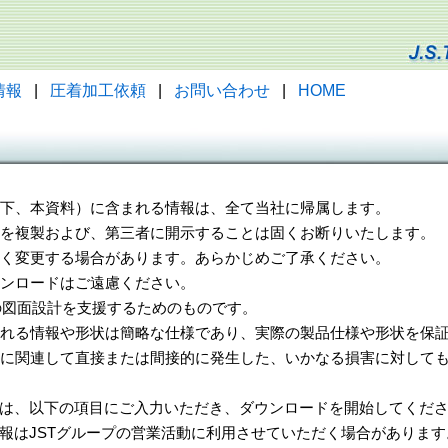
情報
|
圧着加工依頼
|
お問い合わせ
|
HOME
（以下、本資料）に含まれる情報は、全て当社に帰属します。
一部を複製および、第三者に開示することは固くお断りいたします。
告なく変更する場合があります。あらかじめご了承ください。
ウンロードはご遠慮ください。
様の図面設計を支援するためのものです。
れる情報や形状は簡略な仕様であり、実際の製品仕様や形状を保証
に関連して直接または間接的に発生した、いかなる損害に対しても
は、以下の項目にご入力いただき、ダウンロードを開始してくだ
報はJSTグループの営業活動に利用させていただく場合があります