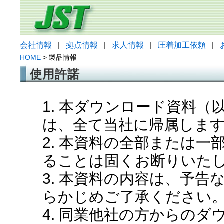
会社情報
|
拠点情報
|
求人情報
|
圧着加工依頼
|
HOME
> 製品情報
使用許諾
1. 本ダウンロード資料
は、全て当社に帰属しま
2. 本資料の全部または
ることは固くお断りいた
3. 本資料の内容は、予
らかじめご了承ください
4. 同業他社の方からの