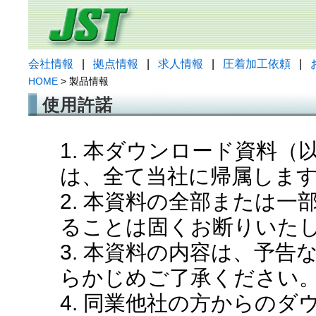
会社情報
|
拠点情報
|
求人情報
|
圧着加工依頼
|
HOME
> 製品情報
使用許諾
1. 本ダウンロード資料
は、全て当社に帰属しま
2. 本資料の全部または
ることは固くお断りいた
3. 本資料の内容は、予
らかじめご了承ください
4. 同業他社の方からの