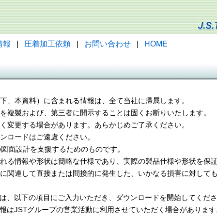
情報
|
圧着加工依頼
|
お問い合わせ
|
HOME
（以下、本資料）に含まれる情報は、全て当社に帰属します。
一部を複製および、第三者に開示することは固くお断りいたします。
告なく変更する場合があります。あらかじめご了承ください。
ウンロードはご遠慮ください。
様の図面設計を支援するためのものです。
れる情報や形状は簡略な仕様であり、実際の製品仕様や形状を保証
に関連して直接または間接的に発生した、いかなる損害に対しても
は、以下の項目にご入力いただき、ダウンロードを開始してくだ
報はJSTグループの営業活動に利用させていただく場合があります