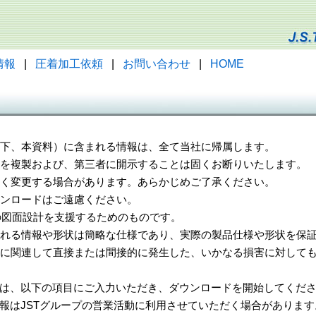
情報
|
圧着加工依頼
|
お問い合わせ
|
HOME
（以下、本資料）に含まれる情報は、全て当社に帰属します。
一部を複製および、第三者に開示することは固くお断りいたします。
告なく変更する場合があります。あらかじめご了承ください。
ウンロードはご遠慮ください。
様の図面設計を支援するためのものです。
れる情報や形状は簡略な仕様であり、実際の製品仕様や形状を保証
に関連して直接または間接的に発生した、いかなる損害に対しても
は、以下の項目にご入力いただき、ダウンロードを開始してくだ
報はJSTグループの営業活動に利用させていただく場合があります