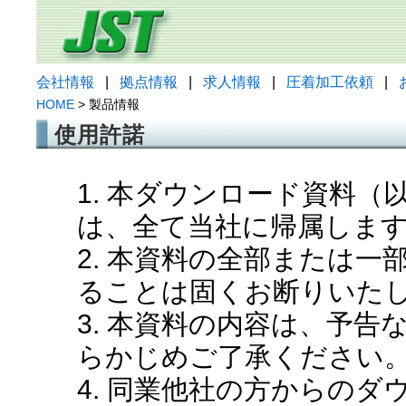
会社情報
|
拠点情報
|
求人情報
|
圧着加工依頼
|
HOME
> 製品情報
使用許諾
1. 本ダウンロード資料
は、全て当社に帰属しま
2. 本資料の全部または
ることは固くお断りいた
3. 本資料の内容は、予
らかじめご了承ください
4. 同業他社の方からの