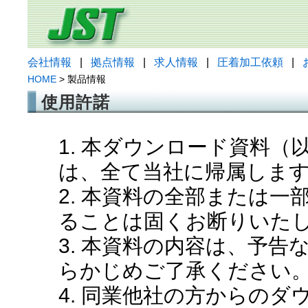
会社情報
|
拠点情報
|
求人情報
|
圧着加工依頼
|
HOME
> 製品情報
使用許諾
1. 本ダウンロード資料
は、全て当社に帰属しま
2. 本資料の全部または
ることは固くお断りいた
3. 本資料の内容は、予
らかじめご了承ください
4. 同業他社の方からの