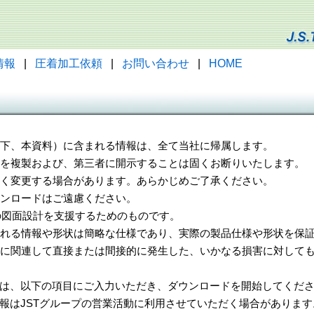
情報
|
圧着加工依頼
|
お問い合わせ
|
HOME
（以下、本資料）に含まれる情報は、全て当社に帰属します。
一部を複製および、第三者に開示することは固くお断りいたします。
告なく変更する場合があります。あらかじめご了承ください。
ウンロードはご遠慮ください。
様の図面設計を支援するためのものです。
れる情報や形状は簡略な仕様であり、実際の製品仕様や形状を保証
に関連して直接または間接的に発生した、いかなる損害に対しても
は、以下の項目にご入力いただき、ダウンロードを開始してくだ
報はJSTグループの営業活動に利用させていただく場合があります