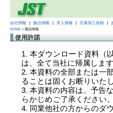
会社情報
|
拠点情報
|
求人情報
|
圧着加工依頼
|
HOME
> 製品情報
使用許諾
1. 本ダウンロード資料
は、全て当社に帰属しま
2. 本資料の全部または
ることは固くお断りいた
3. 本資料の内容は、予
らかじめご了承ください
4. 同業他社の方からの