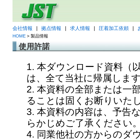
会社情報
|
拠点情報
|
求人情報
|
圧着加工依頼
|
HOME
> 製品情報
使用許諾
1. 本ダウンロード資料
は、全て当社に帰属しま
2. 本資料の全部または
ることは固くお断りいた
3. 本資料の内容は、予
らかじめご了承ください
4. 同業他社の方からの