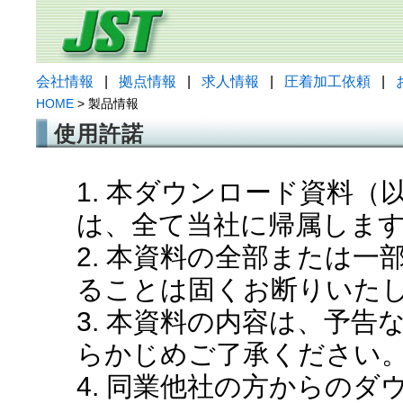
会社情報
|
拠点情報
|
求人情報
|
圧着加工依頼
|
HOME
> 製品情報
使用許諾
1. 本ダウンロード資料
は、全て当社に帰属しま
2. 本資料の全部または
ることは固くお断りいた
3. 本資料の内容は、予
らかじめご了承ください
4. 同業他社の方からの