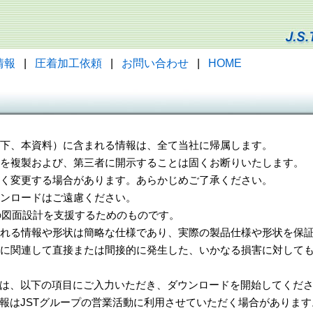
情報
|
圧着加工依頼
|
お問い合わせ
|
HOME
（以下、本資料）に含まれる情報は、全て当社に帰属します。
一部を複製および、第三者に開示することは固くお断りいたします。
告なく変更する場合があります。あらかじめご了承ください。
ウンロードはご遠慮ください。
様の図面設計を支援するためのものです。
れる情報や形状は簡略な仕様であり、実際の製品仕様や形状を保証
に関連して直接または間接的に発生した、いかなる損害に対しても
は、以下の項目にご入力いただき、ダウンロードを開始してくだ
報はJSTグループの営業活動に利用させていただく場合があります