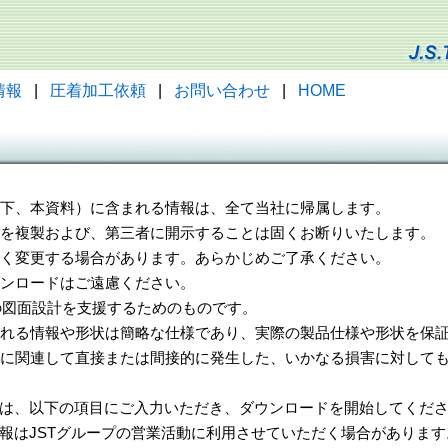
情報
|
圧着加工依頼
|
お問い合わせ
|
HOME
（以下、本資料）に含まれる情報は、全て当社に帰属します。
一部を複製および、第三者に開示することは固くお断りいたします。
告なく変更する場合があります。あらかじめご了承ください。
ウンロードはご遠慮ください。
様の図面設計を支援するためのものです。
れる情報や形状は簡略な仕様であり、実際の製品仕様や形状を保証
に関連して直接または間接的に発生した、いかなる損害に対しても
は、以下の項目にご入力いただき、ダウンロードを開始してくだ
報はJSTグループの営業活動に利用させていただく場合があります