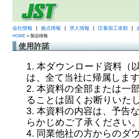
会社情報
|
拠点情報
|
求人情報
|
圧着加工依頼
|
HOME
> 製品情報
使用許諾
1. 本ダウンロード資料
は、全て当社に帰属しま
2. 本資料の全部または
ることは固くお断りいた
3. 本資料の内容は、予
らかじめご了承ください
4. 同業他社の方からの