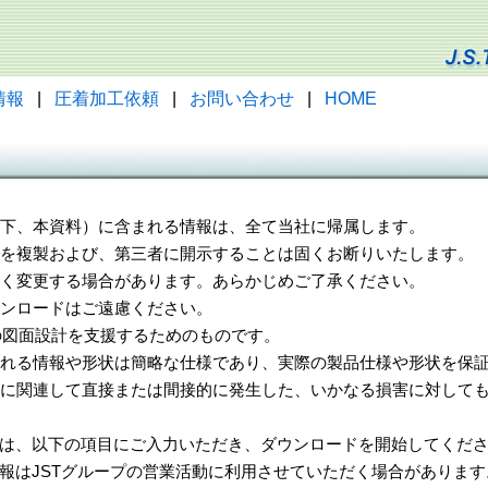
情報
|
圧着加工依頼
|
お問い合わせ
|
HOME
（以下、本資料）に含まれる情報は、全て当社に帰属します。
一部を複製および、第三者に開示することは固くお断りいたします。
告なく変更する場合があります。あらかじめご了承ください。
ウンロードはご遠慮ください。
様の図面設計を支援するためのものです。
れる情報や形状は簡略な仕様であり、実際の製品仕様や形状を保証
に関連して直接または間接的に発生した、いかなる損害に対しても
は、以下の項目にご入力いただき、ダウンロードを開始してくだ
報はJSTグループの営業活動に利用させていただく場合があります