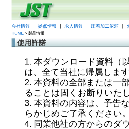
会社情報
|
拠点情報
|
求人情報
|
圧着加工依頼
|
HOME
> 製品情報
使用許諾
1. 本ダウンロード資料
は、全て当社に帰属しま
2. 本資料の全部または
ることは固くお断りいた
3. 本資料の内容は、予
らかじめご了承ください
4. 同業他社の方からの