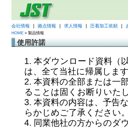
会社情報
|
拠点情報
|
求人情報
|
圧着加工依頼
|
HOME
> 製品情報
使用許諾
1. 本ダウンロード資料
は、全て当社に帰属しま
2. 本資料の全部または
ることは固くお断りいた
3. 本資料の内容は、予
らかじめご了承ください
4. 同業他社の方からの