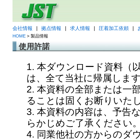
会社情報
|
拠点情報
|
求人情報
|
圧着加工依頼
|
HOME
> 製品情報
使用許諾
1. 本ダウンロード資料
は、全て当社に帰属しま
2. 本資料の全部または
ることは固くお断りいた
3. 本資料の内容は、予
らかじめご了承ください
4. 同業他社の方からの