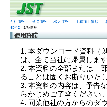
会社情報
|
拠点情報
|
求人情報
|
圧着加工依頼
|
HOME
> 製品情報
使用許諾
1. 本ダウンロード資料
は、全て当社に帰属しま
2. 本資料の全部または
ることは固くお断りいた
3. 本資料の内容は、予
らかじめご了承ください
4. 同業他社の方からの