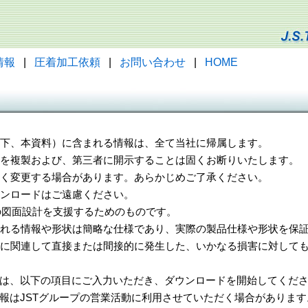
情報
|
圧着加工依頼
|
お問い合わせ
|
HOME
（以下、本資料）に含まれる情報は、全て当社に帰属します。
一部を複製および、第三者に開示することは固くお断りいたします。
告なく変更する場合があります。あらかじめご了承ください。
ウンロードはご遠慮ください。
様の図面設計を支援するためのものです。
れる情報や形状は簡略な仕様であり、実際の製品仕様や形状を保証
に関連して直接または間接的に発生した、いかなる損害に対しても
は、以下の項目にご入力いただき、ダウンロードを開始してくだ
報はJSTグループの営業活動に利用させていただく場合があります