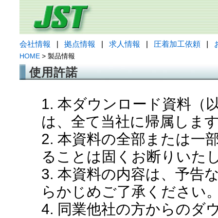
会社情報
|
拠点情報
|
求人情報
|
圧着加工依頼
|
HOME
> 製品情報
使用許諾
1. 本ダウンロード資料
は、全て当社に帰属しま
2. 本資料の全部または
ることは固くお断りいた
3. 本資料の内容は、予
らかじめご了承ください
4. 同業他社の方からの