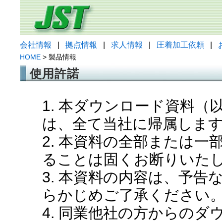
会社情報
|
拠点情報
|
求人情報
|
圧着加工依頼
|
HOME
> 製品情報
使用許諾
1. 本ダウンロード資料
は、全て当社に帰属しま
2. 本資料の全部または
ることは固くお断りいた
3. 本資料の内容は、予
らかじめご了承ください
4. 同業他社の方からの