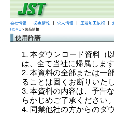
会社情報
|
拠点情報
|
求人情報
|
圧着加工依頼
|
HOME
> 製品情報
使用許諾
1. 本ダウンロード資料
は、全て当社に帰属しま
2. 本資料の全部または
ることは固くお断りいた
3. 本資料の内容は、予
らかじめご了承ください
4. 同業他社の方からの