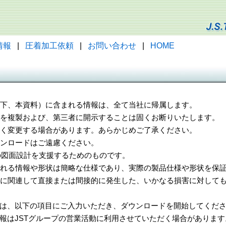
情報
|
圧着加工依頼
|
お問い合わせ
|
HOME
（以下、本資料）に含まれる情報は、全て当社に帰属します。
一部を複製および、第三者に開示することは固くお断りいたします。
告なく変更する場合があります。あらかじめご了承ください。
ウンロードはご遠慮ください。
様の図面設計を支援するためのものです。
れる情報や形状は簡略な仕様であり、実際の製品仕様や形状を保証
に関連して直接または間接的に発生した、いかなる損害に対しても
は、以下の項目にご入力いただき、ダウンロードを開始してくだ
報はJSTグループの営業活動に利用させていただく場合があります