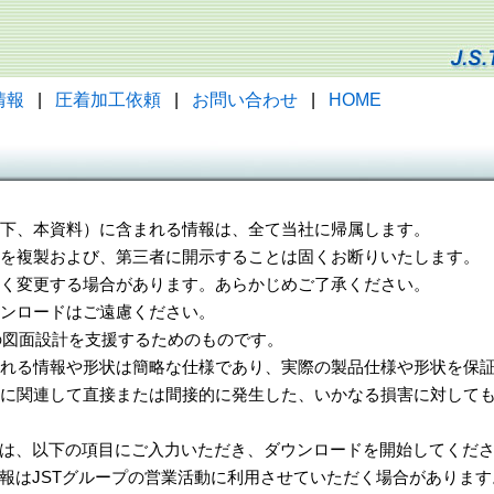
情報
|
圧着加工依頼
|
お問い合わせ
|
HOME
（以下、本資料）に含まれる情報は、全て当社に帰属します。
一部を複製および、第三者に開示することは固くお断りいたします。
告なく変更する場合があります。あらかじめご了承ください。
ウンロードはご遠慮ください。
様の図面設計を支援するためのものです。
れる情報や形状は簡略な仕様であり、実際の製品仕様や形状を保証
に関連して直接または間接的に発生した、いかなる損害に対しても
は、以下の項目にご入力いただき、ダウンロードを開始してくだ
報はJSTグループの営業活動に利用させていただく場合があります