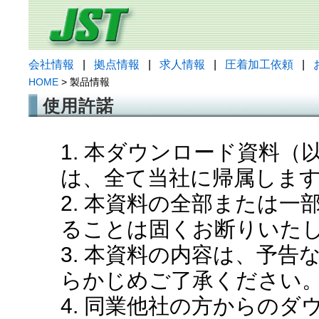
会社情報
|
拠点情報
|
求人情報
|
圧着加工依頼
|
HOME
> 製品情報
使用許諾
1. 本ダウンロード資料
は、全て当社に帰属しま
2. 本資料の全部または
ることは固くお断りいた
3. 本資料の内容は、予
らかじめご了承ください
4. 同業他社の方からの