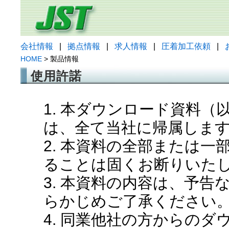
会社情報
|
拠点情報
|
求人情報
|
圧着加工依頼
|
HOME
> 製品情報
使用許諾
1. 本ダウンロード資料
は、全て当社に帰属しま
2. 本資料の全部または
ることは固くお断りいた
3. 本資料の内容は、予
らかじめご了承ください
4. 同業他社の方からの