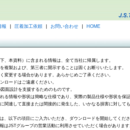
情報
|
圧着加工依頼
|
お問い合わせ
|
HOME
（以下、本資料）に含まれる情報は、全て当社に帰属します。
一部を複製および、第三者に開示することは固くお断りいたします。
告なく変更する場合があります。あらかじめご了承ください。
ウンロードはご遠慮ください。
様の図面設計を支援するためのものです。
れる情報や形状は簡略な仕様であり、実際の製品仕様や形状を保証
に関連して直接または間接的に発生した、いかなる損害に対しても
は、以下の項目にご入力いただき、ダウンロードを開始してくだ
報はJSTグループの営業活動に利用させていただく場合があります