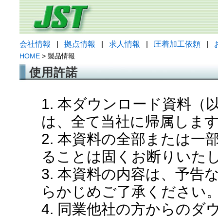
会社情報
|
拠点情報
|
求人情報
|
圧着加工依頼
|
HOME
> 製品情報
使用許諾
1. 本ダウンロード資料
は、全て当社に帰属しま
2. 本資料の全部または
ることは固くお断りいた
3. 本資料の内容は、予
らかじめご了承ください
4. 同業他社の方からの