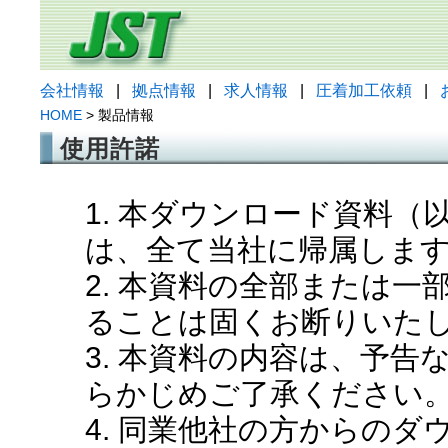
会社情報
|
拠点情報
|
求人情報
|
圧着加工依頼
|
HOME
> 製品情報
使用許諾
1. 本ダウンロード資料
は、全て当社に帰属しま
2. 本資料の全部または
ることは固くお断りいた
3. 本資料の内容は、予
らかじめご了承ください
4. 同業他社の方からの