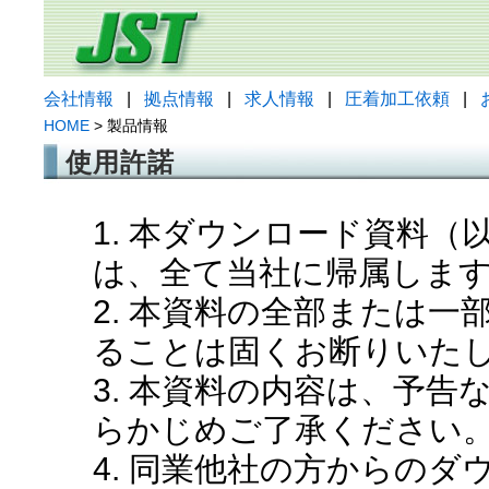
会社情報
|
拠点情報
|
求人情報
|
圧着加工依頼
|
HOME
> 製品情報
使用許諾
1. 本ダウンロード資料
は、全て当社に帰属しま
2. 本資料の全部または
ることは固くお断りいた
3. 本資料の内容は、予
らかじめご了承ください
4. 同業他社の方からの