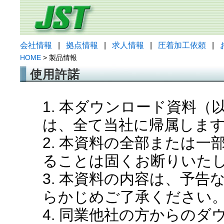
会社情報
|
拠点情報
|
求人情報
|
圧着加工依頼
|
HOME
> 製品情報
使用許諾
1. 本ダウンロード資料
は、全て当社に帰属しま
2. 本資料の全部または
ることは固くお断りいた
3. 本資料の内容は、予
らかじめご了承ください
4. 同業他社の方からの