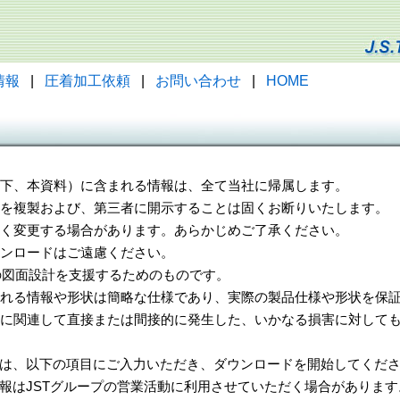
情報
|
圧着加工依頼
|
お問い合わせ
|
HOME
（以下、本資料）に含まれる情報は、全て当社に帰属します。
一部を複製および、第三者に開示することは固くお断りいたします。
告なく変更する場合があります。あらかじめご了承ください。
ウンロードはご遠慮ください。
様の図面設計を支援するためのものです。
れる情報や形状は簡略な仕様であり、実際の製品仕様や形状を保証
に関連して直接または間接的に発生した、いかなる損害に対しても
は、以下の項目にご入力いただき、ダウンロードを開始してくだ
報はJSTグループの営業活動に利用させていただく場合があります