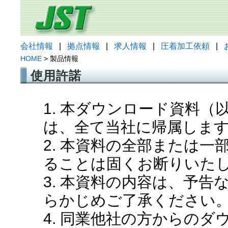
会社情報
|
拠点情報
|
求人情報
|
圧着加工依頼
|
HOME
> 製品情報
使用許諾
1. 本ダウンロード資料
は、全て当社に帰属しま
2. 本資料の全部または
ることは固くお断りいた
3. 本資料の内容は、予
らかじめご了承ください
4. 同業他社の方からの